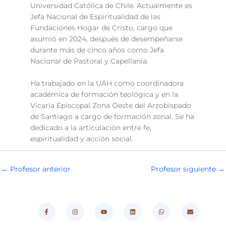
Universidad Católica de Chile. Actualmente es
Jefa Nacional de Espiritualidad de las
Fundaciones Hogar de Cristo, cargo que
asumió en 2024, después de desempeñarse
durante más de cinco años como Jefa
Nacional de Pastoral y Capellanía.
Ha trabajado en la UAH como coordinadora
académica de formación teológica y en la
Vicaría Episcopal Zona Oeste del Arzobispado
de Santiago a cargo de formación zonal. Se ha
dedicado a la articulación entre fe,
espiritualidad y acción social.
←
Profesor anterior
Profesor siguiente
→
F
I
Y
L
W
E
a
n
o
i
h
n
c
s
u
n
a
v
e
t
t
k
t
e