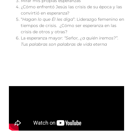
Mirar mis propias esperanzas
¿Cómo enfrentó Jesús las crisis de su época y las
convirtió en esperanza?
“
Hagan lo que Él les diga
”: Liderazgo femenino en
tiempos de crisis. ¿Cómo ser esperanza en las
crisis de otros y otras?
La esperanza mayor:
“Señor, ¿a quién iremos?”
.
Tus palabras son palabras de vida eterna