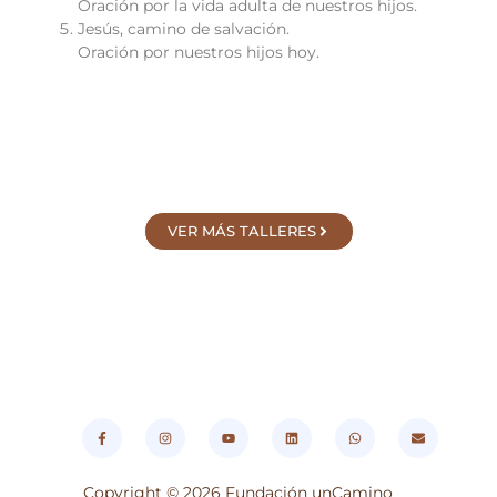
Oración por la vida adulta de nuestros hijos.
Jesús, camino de salvación.
Oración por nuestros hijos hoy.
VER MÁS TALLERES
F
I
Y
L
W
E
a
n
o
i
h
n
c
s
u
n
a
v
e
t
t
k
t
e
b
a
u
e
s
l
o
g
b
d
a
o
Copyright © 2026 Fundación unCamino