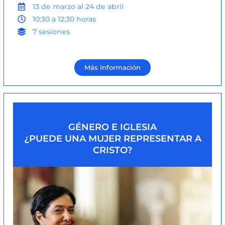
13 de marzo al 24 de abril
10:30 a 12:30 horas
7 sesiones
Más Información
GÉNERO E IGLESIA
¿PUEDE UNA MUJER REPRESENTAR A
CRISTO?